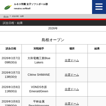
ルネス学園 女子ソフトボール部
renaiss.softball
ホーム
試合日程・結果
試合日程・結果
<
>
2026年
島根オープン
試合日程
対戦相手
場所
結果
2026年3月7日
大和電機工業Blue
出雲ドーム
09時30分
Lakers
2026年3月7日
Citrine SHIMANE
出雲ドーム
13時30分
2026年3月8日
VONDS市原
出雲ドーム
11時00分
EmeraldGreen
2026年3月8日
平林金属
出雲ドーム
15時00分
Peachblossoms