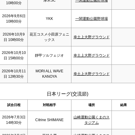
厚木SC
一関運動公園野球場
10時00分
2026年9月6日
YKK
一関運動公園野球場
10時00分
2026年10月9
花王コスメ小田原フェニ
幸土上大野グラウンド
日 10時00分
ックス
2026年10月10
靜甲ソルフェジオ
幸土上大野グラウンド
日 15時00分
2026年10月11
MORI ALL WAVE
幸土上大野グラウンド
日 12時30分
KANOYA
日本リーグ(交流節)
試合日程
対戦相手
場所
結果
2026年7月3日
山崎運動公園くまのス
Citrine SHIMANE
14時30分
タジアム