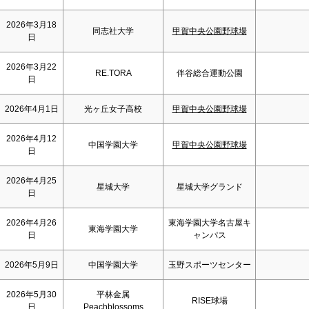
2026年3月18
同志社大学
甲賀中央公園野球場
日
2026年3月22
RE.TORA
伴谷総合運動公園
日
2026年4月1日
光ヶ丘女子高校
甲賀中央公園野球場
2026年4月12
中国学園大学
甲賀中央公園野球場
日
2026年4月25
星城大学
星城大学グランド
日
2026年4月26
東海学園大学名古屋キ
東海学園大学
日
ャンパス
2026年5月9日
中国学園大学
玉野スポーツセンター
2026年5月30
平林金属
RISE球場
日
Peachblossoms