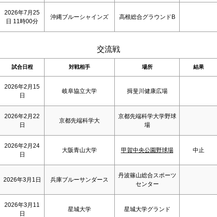
2026年7月25
沖縄ブルーシャインズ
高根総合グラウンドB
日 11時00分
交流戦
試合日程
対戦相手
場所
結果
2026年2月15
岐阜協立大学
揖斐川健康広場
日
2026年2月22
京都先端科学大学野球
京都先端科学大
日
場
2026年2月24
大阪青山大学
甲賀中央公園野球場
中止
日
丹波篠山総合スポーツ
2026年3月1日
兵庫ブルーサンダース
センター
2026年3月11
星城大学
星城大学グランド
日