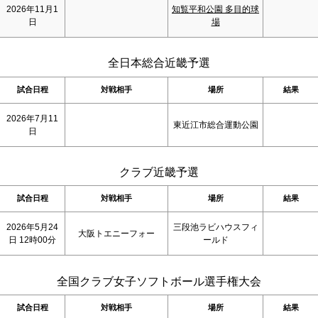
2026年11月1
知覧平和公園 多目的球
日
場
全日本総合近畿予選
試合日程
対戦相手
場所
結果
2026年7月11
東近江市総合運動公園
日
クラブ近畿予選
試合日程
対戦相手
場所
結果
2026年5月24
三段池ラビハウスフィ
大阪トエニーフォー
日 12時00分
ールド
全国クラブ女子ソフトボール選手権大会
試合日程
対戦相手
場所
結果