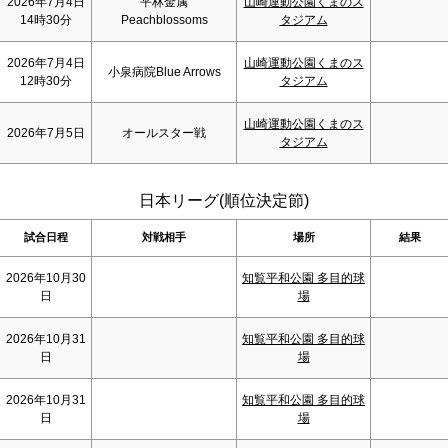
2026年7月4日
平林金属
山崎運動公園くまのス
14時30分
Peachblossoms
タジアム
2026年7月4日
山崎運動公園くまのス
小泉病院Blue Arrows
12時30分
タジアム
山崎運動公園くまのス
2026年7月5日
オールスター戦
タジアム
日本リーグ(順位決定節)
試合日程
対戦相手
場所
結果
2026年10月30
知覧平和公園 多目的球
日
場
2026年10月31
知覧平和公園 多目的球
日
場
2026年10月31
知覧平和公園 多目的球
日
場