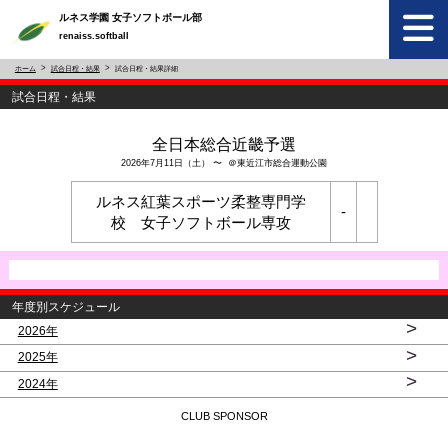
ルネス学園 女子ソフトボール部
renaiss.softball
ホーム
試合日程・結果
試合日程・結果詳細
試合日程・結果
全日本総合近畿予選
2026年7月11日（土） 〜 ＠東近江市総合運動公園
ルネス紅葉スポーツ柔整専門学
-
校 女子ソフトボール専攻
年度別スケジュール
>
2026年
>
2025年
>
2024年
CLUB SPONSOR