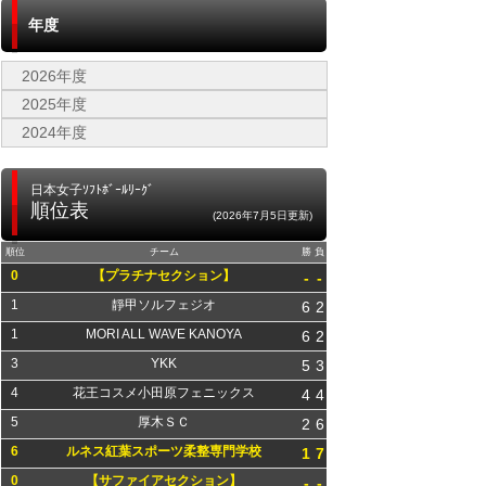
年度
2026年度
2025年度
2024年度
日本女子ｿﾌﾄﾎﾞｰﾙﾘｰｸﾞ
順位表
(2026年7月5日更新)
順位
チーム
勝
負
0
【プラチナセクション】
-
-
1
靜甲ソルフェジオ
6
2
1
MORI ALL WAVE KANOYA
6
2
3
YKK
5
3
4
花王コスメ小田原フェニックス
4
4
5
厚木ＳＣ
2
6
6
ルネス紅葉スポーツ柔整専門学校
1
7
0
【サファイアセクション】
-
-