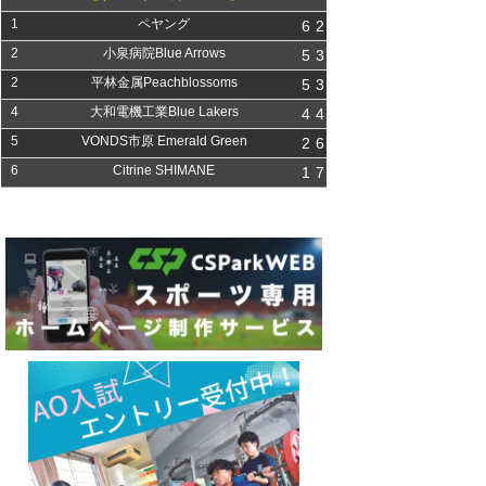
1
ペヤング
6
2
2
小泉病院Blue Arrows
5
3
2
平林金属Peachblossoms
5
3
4
大和電機工業Blue Lakers
4
4
5
VONDS市原 Emerald Green
2
6
6
Citrine SHIMANE
1
7