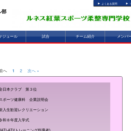
よくある質問
ル部
ケジュール
試合
チーム紹介
メンバ
 前へ
1
2
次へ »
全日本クラブ 第３位
スポーツ健康科 企業説明会
新入生歓迎レクリエーション
令和８年度入学式
JATI-ATI(トレーニング指導者)