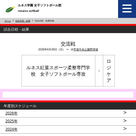
ルネス学園 女子ソフトボール部
renaiss.softball
ホーム
試合日程・結果
試合日程・結果詳細
試合日程・結果
交流戦
2026年6月28日（日） 〜 ＠
甲賀中央公園野球場
ロ
ルネス紅葉スポーツ柔整専門学
ジ
-
校 女子ソフトボール専攻
ケ
ア
年度別スケジュール
>
2026年
>
2025年
>
2024年