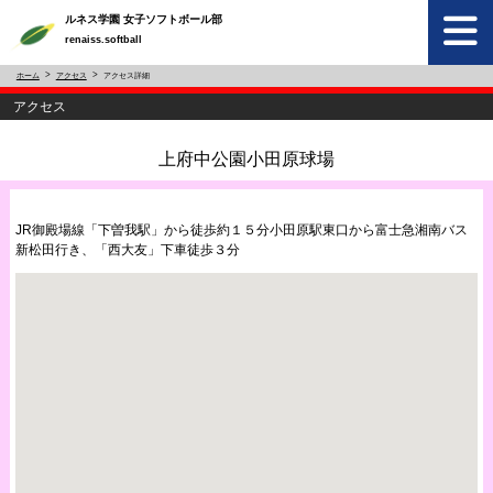
ルネス学園 女子ソフトボール部
renaiss.softball
ホーム
アクセス
アクセス詳細
アクセス
上府中公園小田原球場
JR御殿場線「下曽我駅」から徒歩約１５分小田原駅東口から富士急湘南バス
新松田行き、「西大友」下車徒歩３分