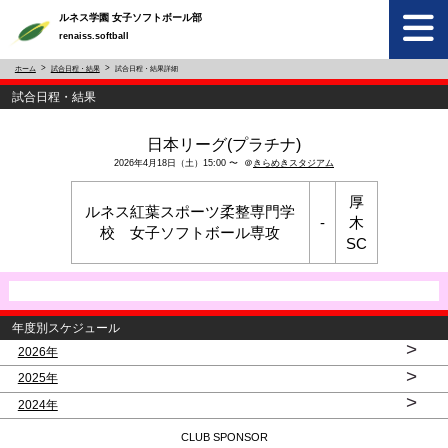
ルネス学園 女子ソフトボール部
renaiss.softball
ホーム
試合日程・結果
試合日程・結果詳細
試合日程・結果
日本リーグ(プラチナ)
2026年4月18日（土）15:00 〜 ＠
きらめきスタジアム
厚
ルネス紅葉スポーツ柔整専門学
-
木
校 女子ソフトボール専攻
SC
年度別スケジュール
>
2026年
>
2025年
>
2024年
CLUB SPONSOR