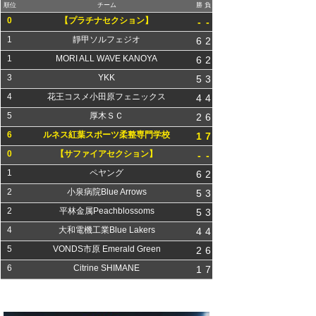
順位
チーム
勝
負
0
【プラチナセクション】
-
-
1
靜甲ソルフェジオ
6
2
1
MORI ALL WAVE KANOYA
6
2
3
YKK
5
3
4
花王コスメ小田原フェニックス
4
4
5
厚木ＳＣ
2
6
6
ルネス紅葉スポーツ柔整専門学校
1
7
0
【サファイアセクション】
-
-
1
ペヤング
6
2
2
小泉病院Blue Arrows
5
3
2
平林金属Peachblossoms
5
3
4
大和電機工業Blue Lakers
4
4
5
VONDS市原 Emerald Green
2
6
6
Citrine SHIMANE
1
7