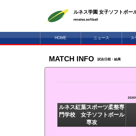
ルネス学園 女子ソフトボー
renaiss.softball
HOME
ニュース
ス
MATCH INFO
試合日程・結果
202
ルネス紅葉スポーツ柔整専
門学校 女子ソフトボール
専攻