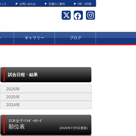
リンク
お問い合わせ
交通のご案内
OB・OG用
ー
ギャラリー
ブログ
試合日程・結果
2026年
2025年
2024年
日本女子ｿﾌﾄﾎﾞｰﾙﾘｰｸﾞ
順位表
(2026年7月5日更新)