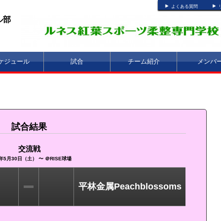
よくある質問
ル部
ケジュール
試合
チーム紹介
メンバ
試合結果
交流戦
6年5月30日（土） 〜 ＠RISE球場
平林金属Peachblossoms