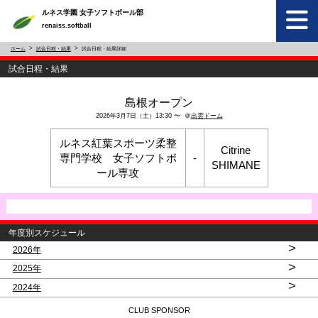
ルネス学園 女子ソフトボール部
renaiss.softball
ホーム
試合日程・結果
試合日程・結果詳細
試合日程・結果
島根オープン
2026年3月7日（土）13:30 〜 ＠
出雲ドーム
ルネス紅葉スポーツ柔整
Citrine
専門学校 女子ソフトボ
-
SHIMANE
ール専攻
年度別スケジュール
>
2026年
>
2025年
>
2024年
CLUB SPONSOR