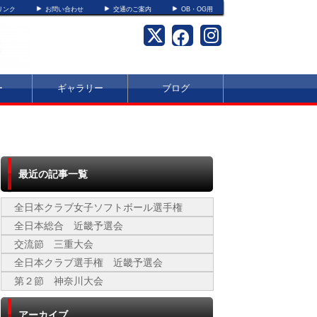
リンク
お問い合わせ
交通のご案内
OB・OG用
ー
ギャラリー
ブログ
最近の記事一覧
全日本クラブ女子ソフトボール選手権
全日本総合 近畿予選会
交流節 三重大会
全日本クラブ選手権 近畿予選会
第２節 神奈川大会
アーカイブ