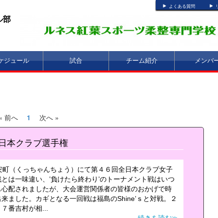
よくある質問
ル部
ケジュール
試合
チーム紹介
メンバ
« 前へ
1
次へ »
日本クラブ選手権
俱知安町（くっちゃんちょう）にて第４６回全日本クラブ女子
とは一味違い、’負けたら終わり’のトーナメント戦はいつ
も心配されましたが、大会運営関係者の皆様のおかげで時
ました。カギとなる一回戦は福島のShine’ｓと対戦。２
番吉村が相...