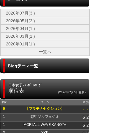
2026年07月(3 )
2026年05月(2 )
2026年04月(1 )
2026年03月(1 )
2026年01月(1 )
一覧へ
Blogテーマ一覧
日本女子ｿﾌﾄﾎﾞｰﾙﾘｰｸﾞ
順位表
(2026年7月5日更新)
順位
チーム
勝
負
0
【プラチナセクション】
-
-
1
靜甲ソルフェジオ
6
2
1
MORI ALL WAVE KANOYA
6
2
3
YKK