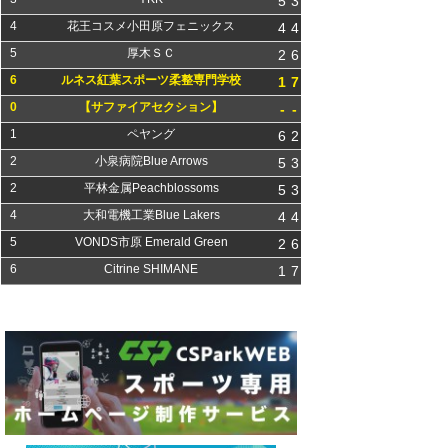
5
3
4
花王コスメ小田原フェニックス
4
4
5
厚木ＳＣ
2
6
6
ルネス紅葉スポーツ柔整専門学校
1
7
0
【サファイアセクション】
-
-
1
ペヤング
6
2
2
小泉病院Blue Arrows
5
3
2
平林金属Peachblossoms
5
3
4
大和電機工業Blue Lakers
4
4
5
VONDS市原 Emerald Green
2
6
6
Citrine SHIMANE
1
7