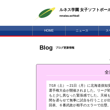
ルネス学園 女子ソフトボー
renaiss.softball
HOME
ニュース
ス
Blog
ブログ更新情報
全
7/18（土）～21日（月）に北海道
選手権大会が開催されました。リーグ戦
もと少し異なった緊張感でした。天候
間を遅らせて無事に試合を行うことが出来
回表、６番武政が相手のエラーで出塁。７