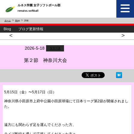
ルネス学園 女子ソフトボール部
renaiss.softball
ホーム
Blog
詳細
Blog ブログ更新情報
<
>
2026-5-18
リリース
第２節 神奈川大会
5月15日（金）〜5月17日（日）
神奈川県小田原市上府中公園小田原球場にて日本リーグ第2節が開催されまし
た。
遠方にも関わらず足を運んでくださった方、
ライブ配信を通して応援してくださった方々、