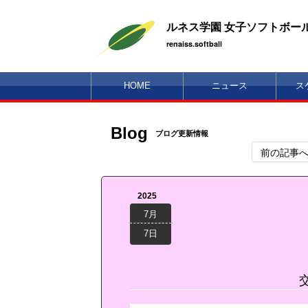
ルネス学園 女子ソフトボー
renaiss.softball
HOME
ニュース
ス
Blog
ブログ更新情報
前の記事
2025
7月
7日