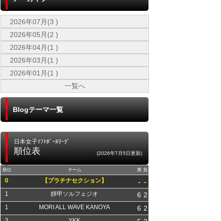
2026年07月(3 )
2026年05月(2 )
2026年04月(1 )
2026年03月(1 )
2026年01月(1 )
一覧へ
Blogテーマ一覧
日本女子ｿﾌﾄﾎﾞｰﾙﾘｰｸﾞ
順位表
(2026年7月5日更新)
順位
チーム
勝
負
0
【プラチナセクション】
-
-
1
靜甲ソルフェジオ
6
2
1
MORI ALL WAVE KANOYA
6
2
3
YKK