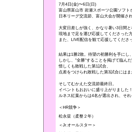
7月4日(金)〜6日(日)
富山県富山市 岩瀬スポーツ公園ソフト
日本リーグ交流節、富山大会が開催さ
大変日差しが強く、かなり暑い3日間と
現地まで足を運び応援してくださった
また、LIVE配信を観て応援してくだ
結果は1勝2敗。待望の初勝利を手にし
しかし、"全勝"することを掲げて臨ん
惜しくも敗戦した第1試合、
点差をつけられ敗戦した第3試合にはま
そしてむかえた交流節最終日。
イベントもおおいに盛り上がりました
ルネス紅葉からは4名が選出され、それ
＜HR競争＞
松永栞（柔整２年）
＜Jr.オールスター＞