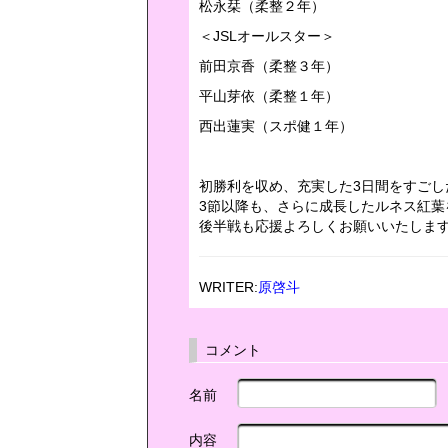
松永栞（柔整２年）
＜JSLオールスター＞
前田京香（柔整３年）
平山芽依（柔整１年）
西出蓮実（スポ健１年）
初勝利を収め、充実した3日間をすご
3節以降も、さらに成長したルネス紅
後半戦も応援よろしくお願いいたしま
WRITER:
原啓斗
コメント
名前
内容