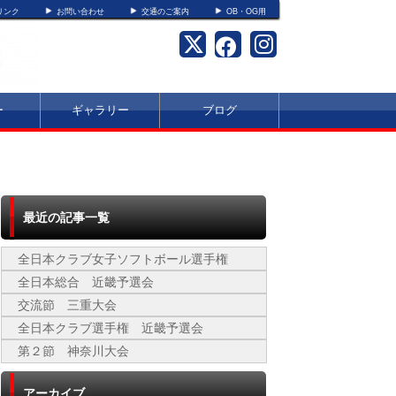
リンク
お問い合わせ
交通のご案内
OB・OG用
ー
ギャラリー
ブログ
最近の記事一覧
全日本クラブ女子ソフトボール選手権
全日本総合 近畿予選会
交流節 三重大会
全日本クラブ選手権 近畿予選会
第２節 神奈川大会
アーカイブ