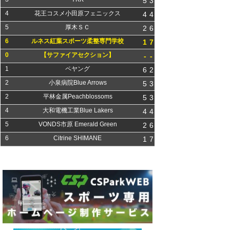
5
3
4
花王コスメ小田原フェニックス
4
4
5
厚木ＳＣ
2
6
6
ルネス紅葉スポーツ柔整専門学校
1
7
0
【サファイアセクション】
-
-
1
ペヤング
6
2
2
小泉病院Blue Arrows
5
3
2
平林金属Peachblossoms
5
3
4
大和電機工業Blue Lakers
4
4
5
VONDS市原 Emerald Green
2
6
6
Citrine SHIMANE
1
7