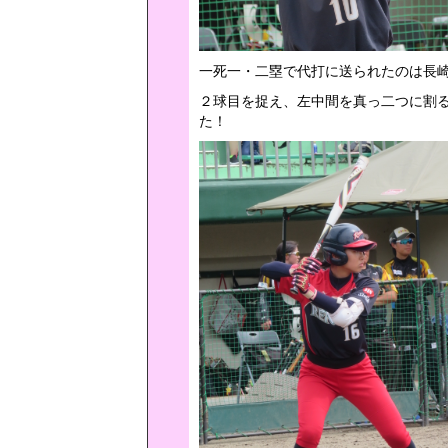
一死一・二塁で代打に送られたのは長
２球目を捉え、左中間を真っ二つに割
た！