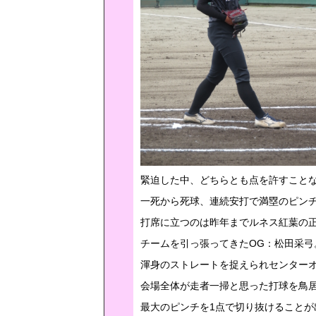
緊迫した中、どちらとも点を許すこと
一死から死球、連続安打で満塁のピン
打席に立つのは昨年までルネス紅葉の
チームを引っ張ってきたOG：松田采弓
渾身のストレートを捉えられセンターオーバ
会場全体が走者一掃と思った打球を鳥
最大のピンチを1点で切り抜けることが