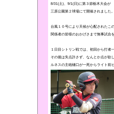
8/31(土)、9/1(日)に第３節栃木大会が
三原公園第２球場にて開催されました
台風１０号により天候が心配されたこ
関係者の皆様のおかげさまで無事試合
１日目シトリン戦では、初回から打者
その後は失点許さず、なんとか点が欲し
ルネスの主砲樋口が一死からライト前