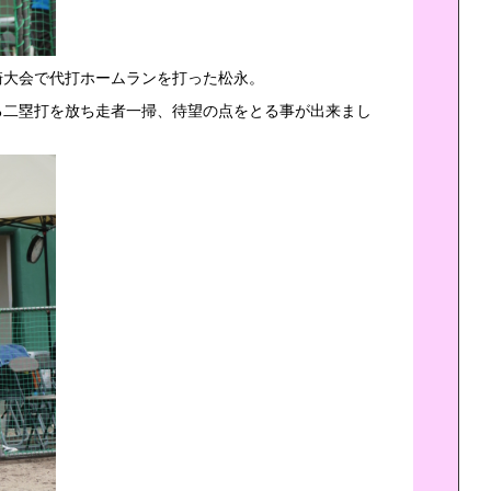
崎大会で代打ホームランを打った松永。
る二塁打を放ち走者一掃、待望の点をとる事が出来まし