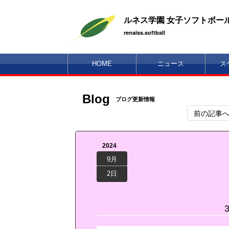
ルネス学園 女子ソフトボー
renaiss.softball
HOME
ニュース
ス
Blog
ブログ更新情報
前の記事
2024
9月
2日