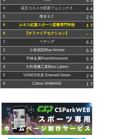
5
3
4
花王コスメ小田原フェニックス
4
4
5
厚木ＳＣ
2
6
6
ルネス紅葉スポーツ柔整専門学校
1
7
0
【サファイアセクション】
-
-
1
ペヤング
6
2
2
小泉病院Blue Arrows
5
3
2
平林金属Peachblossoms
5
3
4
大和電機工業Blue Lakers
4
4
5
VONDS市原 Emerald Green
2
6
6
Citrine SHIMANE
1
7