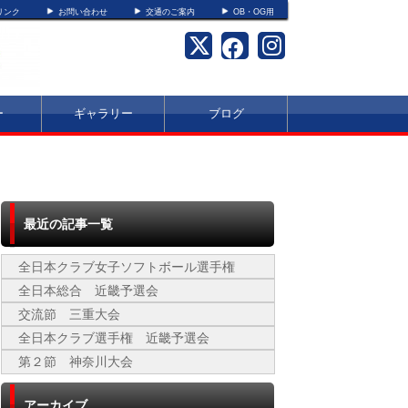
リンク
お問い合わせ
交通のご案内
OB・OG用
ー
ギャラリー
ブログ
最近の記事一覧
全日本クラブ女子ソフトボール選手権
全日本総合 近畿予選会
交流節 三重大会
全日本クラブ選手権 近畿予選会
第２節 神奈川大会
アーカイブ