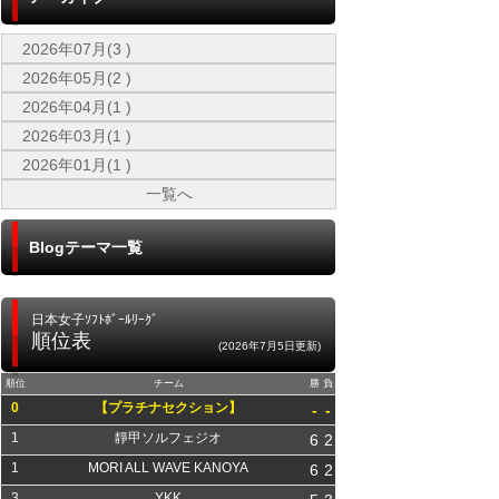
2026年07月(3 )
2026年05月(2 )
2026年04月(1 )
2026年03月(1 )
2026年01月(1 )
一覧へ
Blogテーマ一覧
日本女子ｿﾌﾄﾎﾞｰﾙﾘｰｸﾞ
順位表
(2026年7月5日更新)
順位
チーム
勝
負
0
【プラチナセクション】
-
-
1
靜甲ソルフェジオ
6
2
1
MORI ALL WAVE KANOYA
6
2
3
YKK