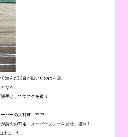
なく進んだ試合が動いたのは４回。
チとなる。
正捕手としてマスクを被り、
。
ーの大打球...????
居が懸命の背走・スーパープレーを見せ、捕球！
出来ました。